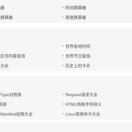
算器
时间换算器
小换算器
密度换算器
钟
世界各地时间
国区号时差查询
世界节日查询
号大全
历史上的今天
t-Type对照表
Request请求大全
对照表
HTML特殊字符转义
d Manifest权限大全
Linux常用命令大全