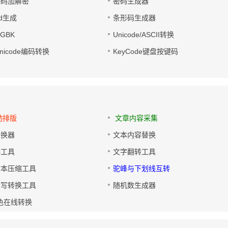
电码加解密
密码生成器
wd生成
条形码生成器
转GBK
Unicode/ASCII转换
/Unicode编码转换
KeyCode键盘按键码
动排版
文章内容采集
转换器
文本内容替换
排工具
文字翻转工具
文本压缩工具
驼峰与下划线互转
大写转换工具
随机数生成器
色在线转换